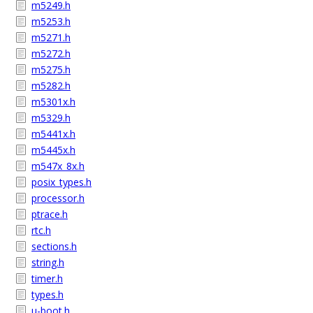
m5249.h
m5253.h
m5271.h
m5272.h
m5275.h
m5282.h
m5301x.h
m5329.h
m5441x.h
m5445x.h
m547x_8x.h
posix_types.h
processor.h
ptrace.h
rtc.h
sections.h
string.h
timer.h
types.h
u-boot.h