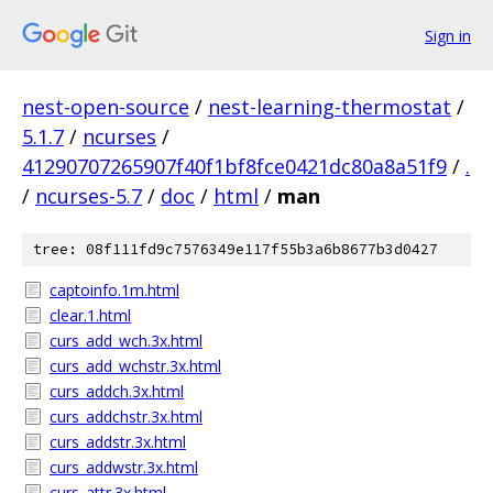
Sign in
nest-open-source
/
nest-learning-thermostat
/
5.1.7
/
ncurses
/
41290707265907f40f1bf8fce0421dc80a8a51f9
/
.
/
ncurses-5.7
/
doc
/
html
/
man
tree: 08f111fd9c7576349e117f55b3a6b8677b3d0427
captoinfo.1m.html
clear.1.html
curs_add_wch.3x.html
curs_add_wchstr.3x.html
curs_addch.3x.html
curs_addchstr.3x.html
curs_addstr.3x.html
curs_addwstr.3x.html
curs_attr.3x.html