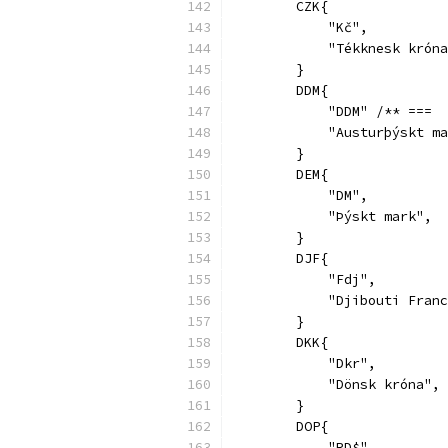
        CZK{
            "Kč",
            "Tékknesk króna
        }
        DDM{
            "DDM" /** ===  
            "Austurþýskt ma
        }
        DEM{
            "DM",
            "Þýskt mark",
        }
        DJF{
            "Fdj",
            "Djibouti Franc
        }
        DKK{
            "Dkr",
            "Dönsk króna",
        }
        DOP{
            "RD$",