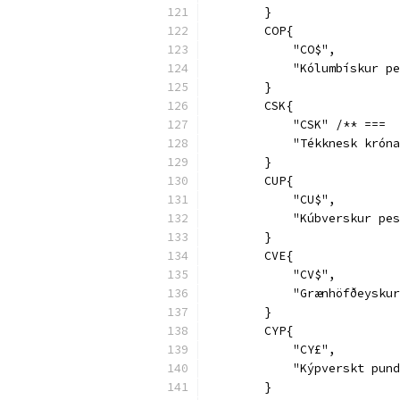
        }
        COP{
            "CO$",
            "Kólumbískur pe
        }
        CSK{
            "CSK" /** ===  
            "Tékknesk króna
        }
        CUP{
            "CU$",
            "Kúbverskur pes
        }
        CVE{
            "CV$",
            "Grænhöfðeyskur
        }
        CYP{
            "CY£",
            "Kýpverskt pund
        }