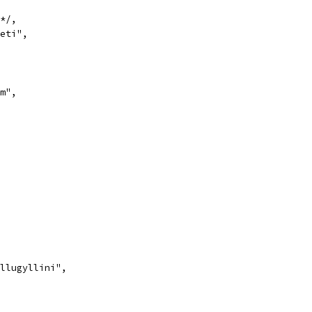
*/,
eti",
m",
llugyllini",