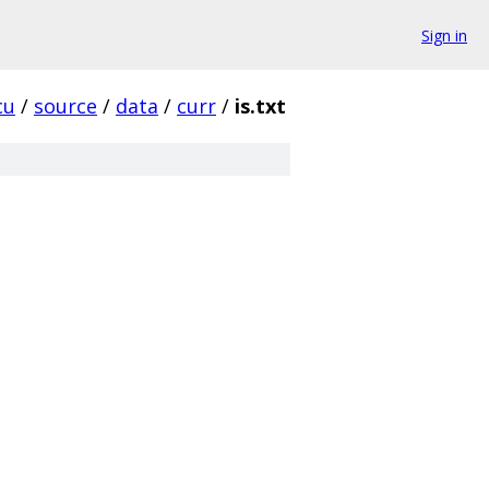
Sign in
cu
/
source
/
data
/
curr
/
is.txt