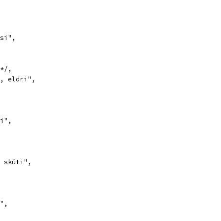
si",
*/,
, eldri",
i",
 skúti",
",