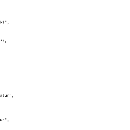
ki",
*/,
alur",
ur",