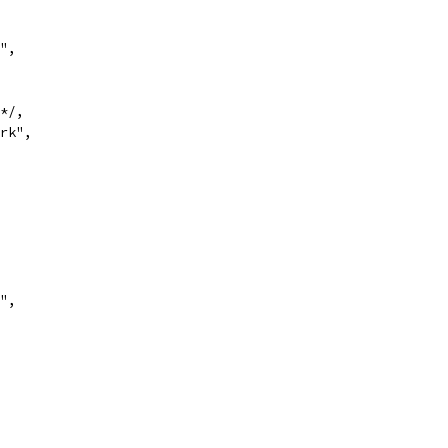
",
*/,
rk",
",