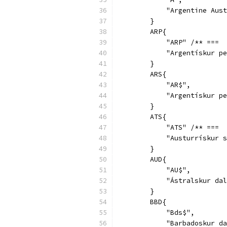
            "Argentine Aust
        }
        ARP{
            "ARP" /** ===  
            "Argentískur pe
        }
        ARS{
            "AR$",
            "Argentískur pe
        }
        ATS{
            "ATS" /** ===  
            "Austurrískur s
        }
        AUD{
            "AU$",
            "Ástralskur dal
        }
        BBD{
            "Bds$",
            "Barbadoskur da