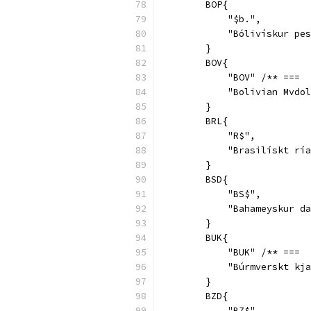
        BOP{
            "$b.",
            "Bólivískur pes
        }
        BOV{
            "BOV" /** ===  
            "Bolivian Mvdol
        }
        BRL{
            "R$",
            "Brasilískt ría
        }
        BSD{
            "BS$",
            "Bahameyskur da
        }
        BUK{
            "BUK" /** ===  
            "Búrmverskt kja
        }
        BZD{
            "BZ$",