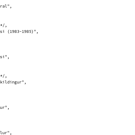
ral",
*/,
si (1983-1985)",
si",
*/,
kildingur",
ur",
lur",