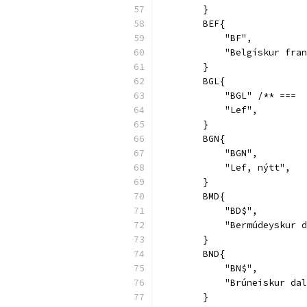
        }
        BEF{
            "BF",
            "Belgískur fran
        }
        BGL{
            "BGL" /** ===  
            "Lef",
        }
        BGN{
            "BGN",
            "Lef, nýtt",
        }
        BMD{
            "BD$",
            "Bermúdeyskur d
        }
        BND{
            "BN$",
            "Brúneiskur dal
        }