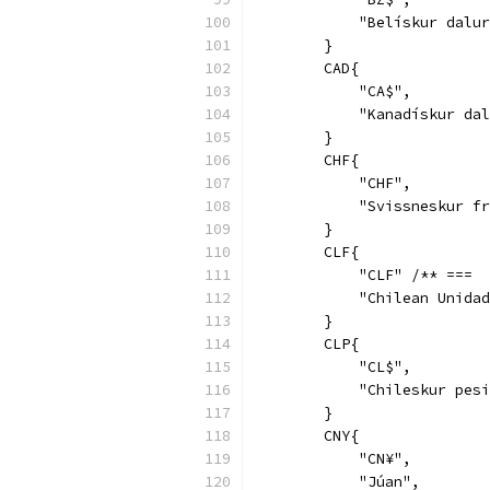
            "Belískur dalur
        }
        CAD{
            "CA$",
            "Kanadískur dal
        }
        CHF{
            "CHF",
            "Svissneskur fr
        }
        CLF{
            "CLF" /** ===  
            "Chilean Unidad
        }
        CLP{
            "CL$",
            "Chileskur pesi
        }
        CNY{
            "CN¥",
            "Júan",