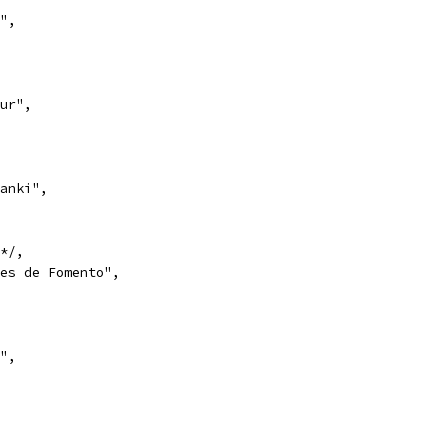
",
ur",
anki",
*/,
es de Fomento",
",