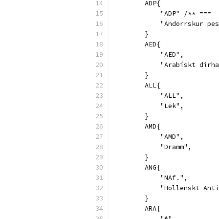
        ADP{
            "ADP" /** ===  
            "Andorrskur pes
        }
        AED{
            "AED",
            "Arabískt dírha
        }
        ALL{
            "ALL",
            "Lek",
        }
        AMD{
            "AMD",
            "Dramm",
        }
        ANG{
            "NAf.",
            "Hollenskt Anti
        }
        ARA{
            "₳",