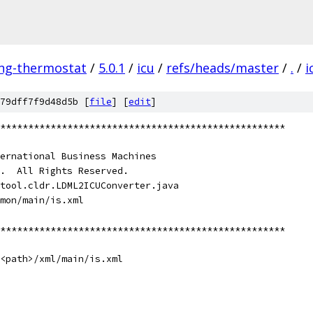
ing-thermostat
/
5.0.1
/
icu
/
refs/heads/master
/
.
/
i
79dff7f9d48d5b [
file
] [
edit
]
****************************************************
ernational Business Machines
.  All Rights Reserved.
tool.cldr.LDML2ICUConverter.java
mon/main/is.xml
***************************************************
 <path>/xml/main/is.xml