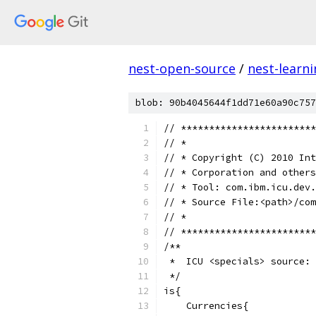
nest-open-source
/
nest-learn
blob: 90b4045644f1dd71e60a90c757
﻿// ***********************
// *
// * Copyright (C) 2010 Int
// * Corporation and others
// * Tool: com.ibm.icu.dev.
// * Source File:<path>/com
// *
// ************************
/**
 *  ICU <specials> source:
 */
is{
    Currencies{