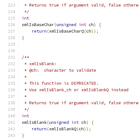
 * Returns true if argument valid, false otherw
 */
int
xmlIsBaseChar
(
unsigned
int
 ch
)
{
return
(
xmlIsBaseCharQ
(
ch
));
}
/**
 * xmlIsBlank:
 * @ch:  character to validate
 *
 * This function is DEPRECATED.
 * Use xmlIsBlank_ch or xmlIsBlankQ instead
 *
 * Returns true if argument valid, false otherw
 */
int
xmlIsBlank
(
unsigned
int
 ch
)
{
return
(
xmlIsBlankQ
(
ch
));
}