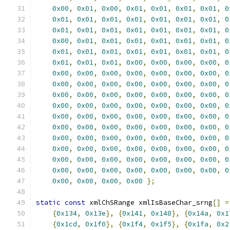
0x00
,
0x01
,
0x00
,
0x01
,
0x01
,
0x01
,
0x01
,
0
0x01
,
0x01
,
0x01
,
0x01
,
0x01
,
0x01
,
0x01
,
0
0x01
,
0x01
,
0x01
,
0x01
,
0x01
,
0x01
,
0x01
,
0
0x00
,
0x01
,
0x01
,
0x01
,
0x01
,
0x01
,
0x01
,
0
0x01
,
0x01
,
0x01
,
0x01
,
0x01
,
0x01
,
0x01
,
0
0x01
,
0x01
,
0x01
,
0x00
,
0x00
,
0x00
,
0x00
,
0
0x00
,
0x00
,
0x00
,
0x00
,
0x00
,
0x00
,
0x00
,
0
0x00
,
0x00
,
0x00
,
0x00
,
0x00
,
0x00
,
0x00
,
0
0x00
,
0x00
,
0x00
,
0x00
,
0x00
,
0x00
,
0x00
,
0
0x00
,
0x00
,
0x00
,
0x00
,
0x00
,
0x00
,
0x00
,
0
0x00
,
0x00
,
0x00
,
0x00
,
0x00
,
0x00
,
0x00
,
0
0x00
,
0x00
,
0x00
,
0x00
,
0x00
,
0x00
,
0x00
,
0
0x00
,
0x00
,
0x00
,
0x00
,
0x00
,
0x00
,
0x00
,
0
0x00
,
0x00
,
0x00
,
0x00
,
0x00
,
0x00
,
0x00
,
0
0x00
,
0x00
,
0x00
,
0x00
,
0x00
,
0x00
,
0x00
,
0
0x00
,
0x00
,
0x00
,
0x00
,
0x00
,
0x00
,
0x00
,
0
0x00
,
0x00
,
0x00
,
0x00
};
static
const
 xmlChSRange xmlIsBaseChar_srng
[]
=
{
0x134
,
0x13e
},
{
0x141
,
0x148
},
{
0x14a
,
0x1
{
0x1cd
,
0x1f0
},
{
0x1f4
,
0x1f5
},
{
0x1fa
,
0x2