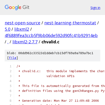
Sign in
nest-open-source
/
nest-learning-thermostat
/
5.0
/
libxml2
/
4f6889fea3ccb5f9bb06de592d90fc41b92914eb
/
.
/
libxml2-2.7.7
/
chvalid.c
blob: 00dd962c33523d2ddeb7cb15df769a9a789a7bc1
[
file
]
/*
 * chvalid.c:	this module implements the 
 *		validation APIs
 *
 * This file is automatically generated from th
 * definition files using the genChRanges.py Py
 *
 * Generation date: Mon Mar 27 11:09:48 2006