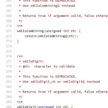
 * This function is DEPRECATED.
 * Use xmlIsCombiningQ instead
 *
 * Returns true if argument valid, false otherw
 */
int
xmlIsCombining
(
unsigned
int
 ch
)
{
return
(
xmlIsCombiningQ
(
ch
));
}
/**
 * xmlIsDigit:
 * @ch:  character to validate
 *
 * This function is DEPRECATED.
 * Use xmlIsDigit_ch or xmlIsDigitQ instead
 *
 * Returns true if argument valid, false otherw
 */
int
xmlIsDigit
(
unsigned
int
 ch
)
{