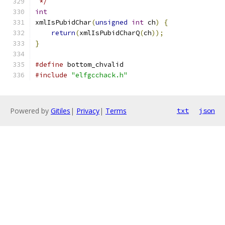
 */
int
xmlIsPubidChar
(
unsigned
int
 ch
)
{
return
(
xmlIsPubidCharQ
(
ch
));
}
#define
 bottom_chvalid
#include
"elfgcchack.h"
Powered by
Gitiles
|
Privacy
|
Terms
txt
json