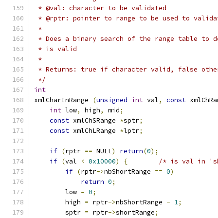
 * @val: character to be validated
 * @rptr: pointer to range to be used to valida
 *
 * Does a binary search of the range table to d
 * is valid
 *
 * Returns: true if character valid, false othe
 */
int
xmlCharInRange 
(
unsigned
int
 val
,
const
 xmlChRa
int
 low
,
 high
,
 mid
;
const
 xmlChSRange 
*
sptr
;
const
 xmlChLRange 
*
lptr
;
if
(
rptr 
==
 NULL
)
return
(
0
);
if
(
val 
<
0x10000
)
{
/* is val in 's
if
(
rptr
->
nbShortRange 
==
0
)
return
0
;
	low 
=
0
;
	high 
=
 rptr
->
nbShortRange 
-
1
;
	sptr 
=
 rptr
->
shortRange
;