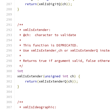
return
(
xmlIsDigitQ
(
ch
));
}
/**
 * xmlIsExtender:
 * @ch:  character to validate
 *
 * This function is DEPRECATED.
 * Use xmlIsExtender_ch or xmlIsExtenderQ inste
 *
 * Returns true if argument valid, false otherw
 */
int
xmlIsExtender
(
unsigned
int
 ch
)
{
return
(
xmlIsExtenderQ
(
ch
));
}
/**
 * xmlIsIdeographic: