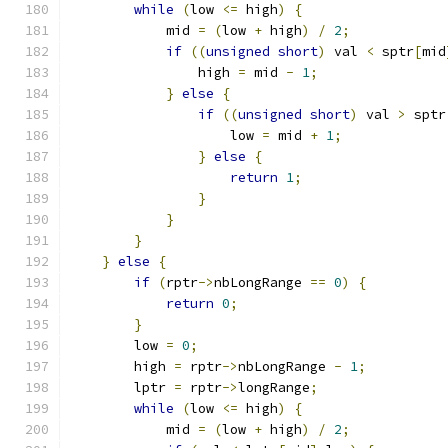
while
(
low 
<=
 high
)
{
	    mid 
=
(
low 
+
 high
)
/
2
;
if
((
unsigned
short
)
 val 
<
 sptr
[
mid
		high 
=
 mid 
-
1
;
}
else
{
if
((
unsigned
short
)
 val 
>
 sptr
		    low 
=
 mid 
+
1
;
}
else
{
return
1
;
}
}
}
}
else
{
if
(
rptr
->
nbLongRange 
==
0
)
{
return
0
;
}
	low 
=
0
;
	high 
=
 rptr
->
nbLongRange 
-
1
;
	lptr 
=
 rptr
->
longRange
;
while
(
low 
<=
 high
)
{
	    mid 
=
(
low 
+
 high
)
/
2
;