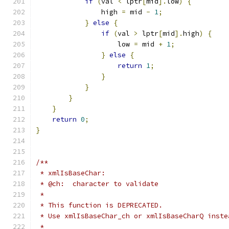
if
(
val 
<
 lptr
[
mid
].
low
)
{
		high 
=
 mid 
-
1
;
}
else
{
if
(
val 
>
 lptr
[
mid
].
high
)
{
		    low 
=
 mid 
+
1
;
}
else
{
return
1
;
}
}
}
}
return
0
;
}
/**
 * xmlIsBaseChar:
 * @ch:  character to validate
 *
 * This function is DEPRECATED.
 * Use xmlIsBaseChar_ch or xmlIsBaseCharQ inste
 *