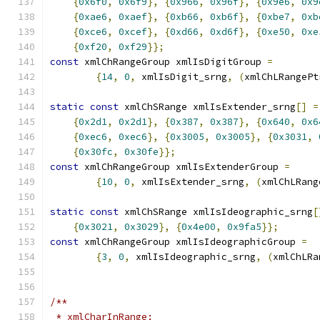
{
0x6f0
,
0x6f9
},
{
0x966
,
0x96f
},
{
0x9e6
,
0x9
{
0xae6
,
0xaef
},
{
0xb66
,
0xb6f
},
{
0xbe7
,
0xb
{
0xce6
,
0xcef
},
{
0xd66
,
0xd6f
},
{
0xe50
,
0xe
{
0xf20
,
0xf29
}};
const
 xmlChRangeGroup xmlIsDigitGroup 
=
{
14
,
0
,
 xmlIsDigit_srng
,
(
xmlChLRangePt
static
const
 xmlChSRange xmlIsExtender_srng
[]
=
{
0x2d1
,
0x2d1
},
{
0x387
,
0x387
},
{
0x640
,
0x6
{
0xec6
,
0xec6
},
{
0x3005
,
0x3005
},
{
0x3031
,
{
0x30fc
,
0x30fe
}};
const
 xmlChRangeGroup xmlIsExtenderGroup 
=
{
10
,
0
,
 xmlIsExtender_srng
,
(
xmlChLRang
static
const
 xmlChSRange xmlIsIdeographic_srng
[
{
0x3021
,
0x3029
},
{
0x4e00
,
0x9fa5
}};
const
 xmlChRangeGroup xmlIsIdeographicGroup 
=
{
3
,
0
,
 xmlIsIdeographic_srng
,
(
xmlChLRa
/**
 * xmlCharInRange: