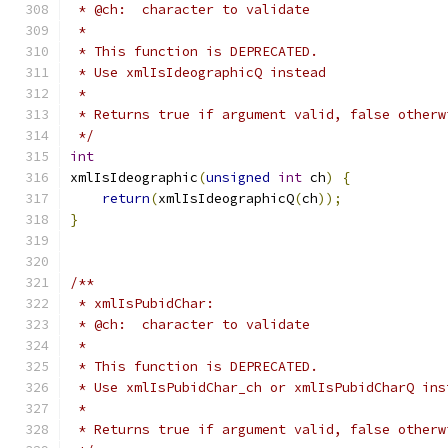
 * @ch:  character to validate
 *
 * This function is DEPRECATED.
 * Use xmlIsIdeographicQ instead
 *
 * Returns true if argument valid, false otherw
 */
int
xmlIsIdeographic
(
unsigned
int
 ch
)
{
return
(
xmlIsIdeographicQ
(
ch
));
}
/**
 * xmlIsPubidChar:
 * @ch:  character to validate
 *
 * This function is DEPRECATED.
 * Use xmlIsPubidChar_ch or xmlIsPubidCharQ ins
 *
 * Returns true if argument valid, false otherw