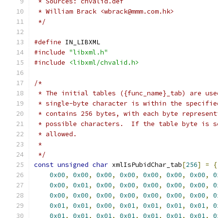
 * Sources: chvalid.def
 * William Brack <wbrack@mmm.com.hk>
 */
#define
 IN_LIBXML
#include
"libxml.h"
#include
<libxml/chvalid.h>
/*
 * The initial tables ({func_name}_tab) are use
 * single-byte character is within the specifie
 * contains 256 bytes, with each byte represent
 * possible characters.  If the table byte is s
 * allowed.
 *
 */
const
unsigned
char
 xmlIsPubidChar_tab
[
256
]
=
{
0x00
,
0x00
,
0x00
,
0x00
,
0x00
,
0x00
,
0x00
,
0
0x00
,
0x01
,
0x00
,
0x00
,
0x00
,
0x00
,
0x00
,
0
0x00
,
0x00
,
0x00
,
0x00
,
0x00
,
0x00
,
0x00
,
0
0x01
,
0x01
,
0x00
,
0x01
,
0x01
,
0x01
,
0x01
,
0
0x01
,
0x01
,
0x01
,
0x01
,
0x01
,
0x01
,
0x01
,
0