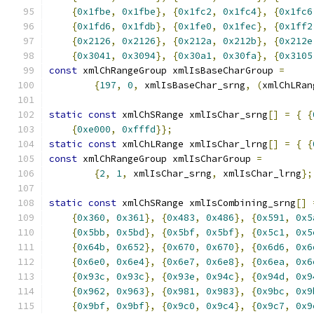
{
0x1fbe
,
0x1fbe
},
{
0x1fc2
,
0x1fc4
},
{
0x1fc6
{
0x1fd6
,
0x1fdb
},
{
0x1fe0
,
0x1fec
},
{
0x1ff2
{
0x2126
,
0x2126
},
{
0x212a
,
0x212b
},
{
0x212e
{
0x3041
,
0x3094
},
{
0x30a1
,
0x30fa
},
{
0x3105
const
 xmlChRangeGroup xmlIsBaseCharGroup 
=
{
197
,
0
,
 xmlIsBaseChar_srng
,
(
xmlChLRan
static
const
 xmlChSRange xmlIsChar_srng
[]
=
{
{
{
0xe000
,
0xfffd
}};
static
const
 xmlChLRange xmlIsChar_lrng
[]
=
{
{
const
 xmlChRangeGroup xmlIsCharGroup 
=
{
2
,
1
,
 xmlIsChar_srng
,
 xmlIsChar_lrng
};
static
const
 xmlChSRange xmlIsCombining_srng
[]
{
0x360
,
0x361
},
{
0x483
,
0x486
},
{
0x591
,
0x5
{
0x5bb
,
0x5bd
},
{
0x5bf
,
0x5bf
},
{
0x5c1
,
0x5
{
0x64b
,
0x652
},
{
0x670
,
0x670
},
{
0x6d6
,
0x6
{
0x6e0
,
0x6e4
},
{
0x6e7
,
0x6e8
},
{
0x6ea
,
0x6
{
0x93c
,
0x93c
},
{
0x93e
,
0x94c
},
{
0x94d
,
0x9
{
0x962
,
0x963
},
{
0x981
,
0x983
},
{
0x9bc
,
0x9
{
0x9bf
,
0x9bf
},
{
0x9c0
,
0x9c4
},
{
0x9c7
,
0x9