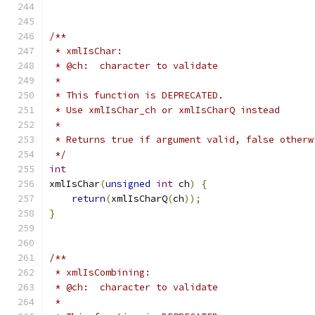
/**
 * xmlIsChar:
 * @ch:  character to validate
 *
 * This function is DEPRECATED.
 * Use xmlIsChar_ch or xmlIsCharQ instead
 *
 * Returns true if argument valid, false otherw
 */
int
xmlIsChar
(
unsigned
int
 ch
)
{
return
(
xmlIsCharQ
(
ch
));
}
/**
 * xmlIsCombining:
 * @ch:  character to validate
 *